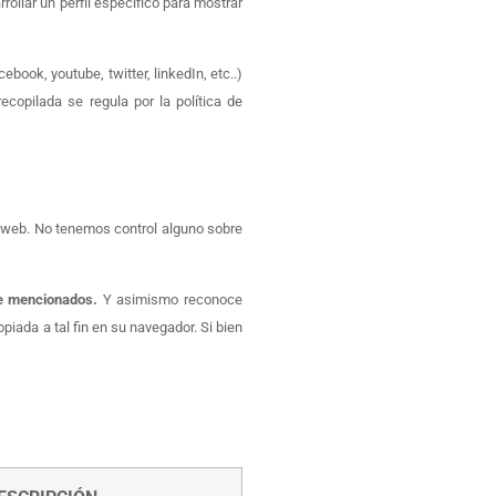
ollar un perfil específico para mostrar
book, youtube, twitter, linkedIn, etc..)
copilada se regula por la política de
a web. No tenemos control alguno sobre
te mencionados.
Y asimismo reconoce
iada a tal fin en su navegador. Si bien