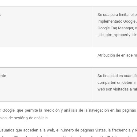
o
Se usa para limitar el 
implementado Google 
Google Tag Manager, e
_dc_gtm_<property-id>
Atribución de enlace m
ente
Su finalidad es cuanti
comparten un determin
web son visitadas a ra
por Google, que permite la medición y análisis de la navegación en las págin
pias, de sesión y de análisis.
usuarios que acceden a la web, el número de páginas vistas, la frecuencia y rep