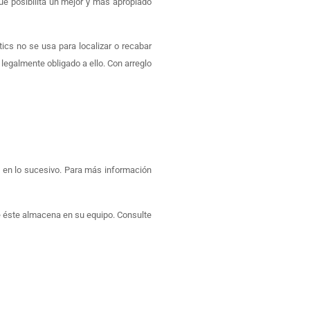
 que posibilita un mejor y más apropiado
ics no se usa para localizar o recabar
 legalmente obligado a ello. Con arreglo
s en lo sucesivo. Para más información
ue éste almacena en su equipo. Consulte