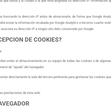
inal que utiliza y la ciudad a la que está asignada su dirección IP. Información
a truncando la dirección IP antes de almacenarla, de forma que Google Analyt
podrá enviar la información recabada por Google Analytics a terceros cuanto esté
o asociará su dirección IP a ningún otro dato conservado por Google.
CEPCION DE COOKIES?
e:
miten evitar el almacenamiento en su equipo de todas las cookies o de alguna
l menú de “ayuda” del navegador.
 visitar directamente la web del tercero pertinente para gestionar las cookies q
las prestaciones de esta web.
NAVEGADOR