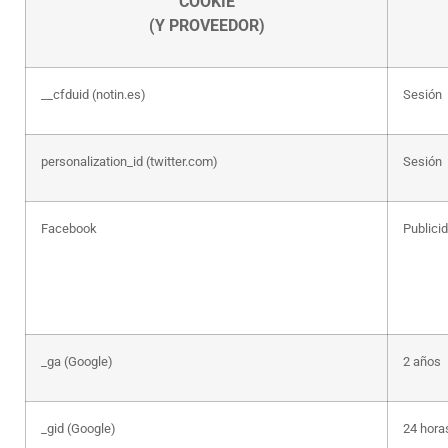
COOKIE
(Y PROVEEDOR)
__cfduid (notin.es)
Sesión
personalization_id (twitter.com)
Sesión
Facebook
Publici
_ga (Google)
2 años
_gid (Google)
24 hora