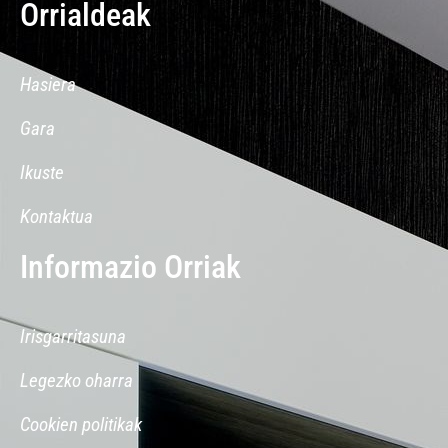
Orrialdeak
Hasiera
Gara
Ikuste
Kontaktua
Informazio Orriak
Irisgarritasuna
Legezko oharra
Cookien politikak